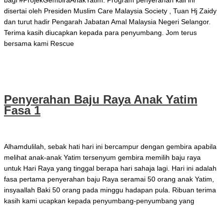
bagi #ProjekGembiraAnakYatim. Program penyerahan kali ini
disertai oleh Presiden Muslim Care Malaysia Society , Tuan Hj Zaidy
dan turut hadir Pengarah Jabatan Amal Malaysia Negeri Selangor.
Terima kasih diucapkan kepada para penyumbang. Jom terus
bersama kami Rescue
Penyerahan Baju Raya Anak Yatim Fasa 2
Read More »
Penyerahan Baju Raya Anak Yatim
Fasa 1
Mei 1, 2021
Alhamdulilah, sebak hati hari ini bercampur dengan gembira apabila
melihat anak-anak Yatim tersenyum gembira memilih baju raya
untuk Hari Raya yang tinggal berapa hari sahaja lagi. Hari ini adalah
fasa pertama penyerahan baju Raya seramai 50 orang anak Yatim,
insyaallah Baki 50 orang pada minggu hadapan pula. Ribuan terima
kasih kami ucapkan kepada penyumbang-penyumbang yang
Penyerahan Baju Raya Anak Yatim Fasa 1
Read More »