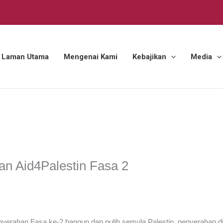
Laman Utama
Mengenai Kami
Kebajikan
Media
n Aid4Palestin Fasa 2
erahan Fasa ke-2 bangun dan pulih semula Palestin, penyerahan dib