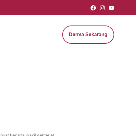
Derma Sekarang
uat kepada wakil sekteriat