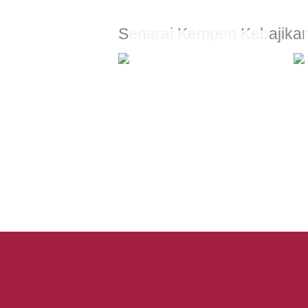
Senarai Kempen Kebajika
OUT OF STOCK
Rayuan Kecemasan Banjir
Su