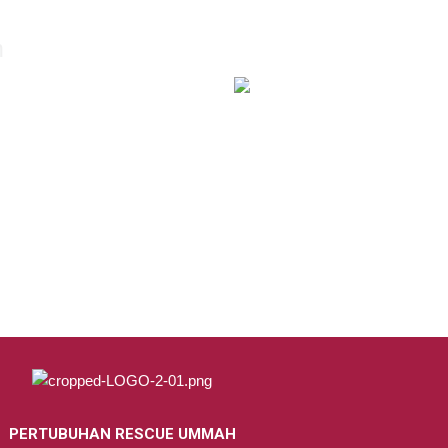
n
OUT OF STOCK
OUT OF STOCK
mbangan Pasca Banjir
Misi Bantuan Banjir Yan, kedah
PERTUBUHAN RESCUE UMMAH