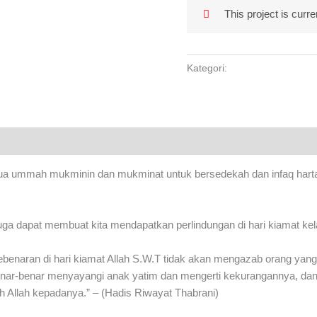
This project is curre
Kategori:
Kempen Kebajikan
ummah mukminin dan mukminat untuk bersedekah dan infaq harta b
a dapat membuat kita mendapatkan perlindungan di hari kiamat kela
benaran di hari kiamat Allah S.W.T tidak akan mengazab orang yan
benar-benar menyayangi anak yatim dan mengerti kekurangannya, da
h Allah kepadanya.” – (Hadis Riwayat Thabrani)