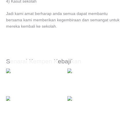
4) Kasut sekolah
Jadi kami amat berharap anda semua dapat membantu
bersama kami memberikan kegembiraan dan semangat untuk
mereka kembali ke sekolah.
Senarai Kempen Kebajikan
OUT OF STOCK
OUT OF STOCK
Program Back To School
Rayuan Kecemasan Banjir
OUT OF STOCK
Sumbangan Daging Segar
Misi Bantuan Banjir Yan,
kedah