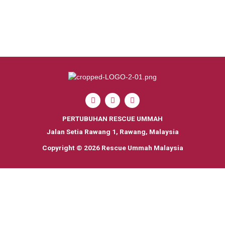
F
I
Y
a
n
o
c
s
u
PERTUBUHAN RESCUE UMMAH
e
t
t
b
a
u
Jalan Setia Rawang 1, Rawang, Malaysia
o
g
b
o
r
e
Copyright © 2026 Rescue Ummah Malaysia
k
a
m